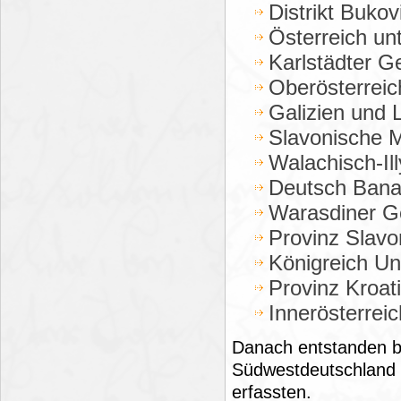
Distrikt Buko
Österreich un
Karlstädter G
Oberösterreic
Galizien und 
Slavonische M
Walachisch-Il
Deutsch Banat
Warasdiner G
Provinz Slavo
Königreich Un
Provinz Kroat
Innerösterrei
Danach entstanden bi
Südwestdeutschland u
erfassten.