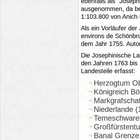
ebenfalls als "Josep
ausgenommen, da ber
1:103.800 von Anich 
Als ein Vorläufer der
environs de Schönbr
dem Jahr 1755. Auto
Die Josephinische La
den Jahren 1763 bis
Landesteile erfasst:
Herzogtum Ob
Königreich B
Markgrafscha
Niederlande (
Temeschwarer
Großfürstent
Banal Grenze