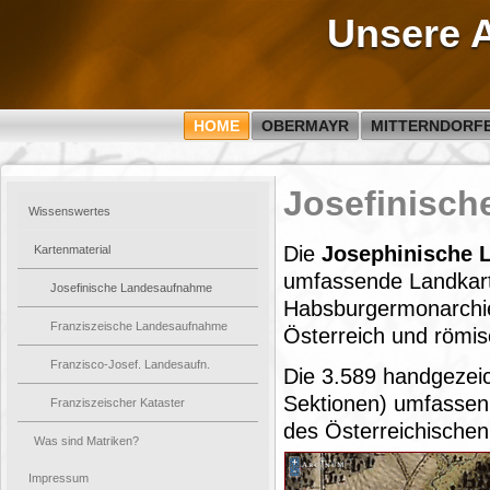
Unsere 
HOME
OBERMAYR
MITTERNDORF
Josefinisch
Wissenswertes
Die
Josephinische 
Kartenmaterial
umfassende Landkart
Josefinische Landesaufnahme
Habsburgermonarchie
Franziszeische Landesaufnahme
Österreich und römis
Franzisco-Josef. Landesaufn.
Die 3.589 handgezeic
Sektionen) umfassen
Franziszeischer Kataster
des Österreichischen
Was sind Matriken?
Impressum